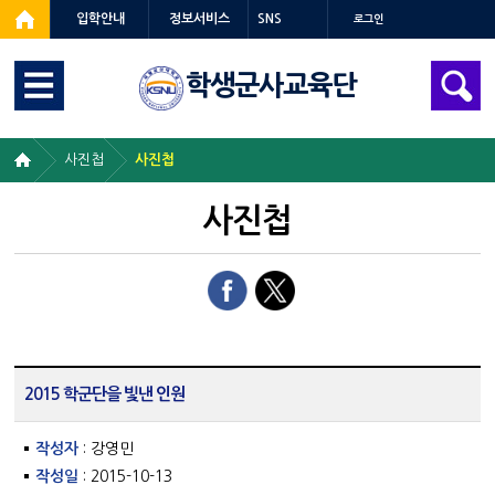
입학안내
정보서비스
SNS
로그인
학생군사교육단
사진첩
사진첩
사진첩
2015 학군단을 빛낸 인원
작성자
: 강영민
작성일
: 2015-10-13