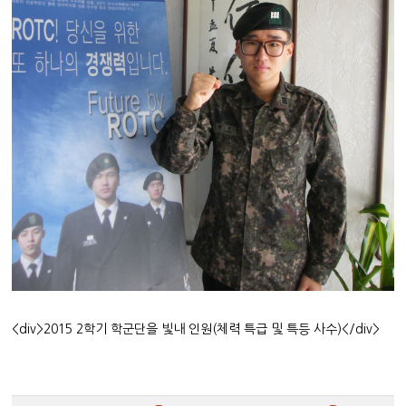
<div>2015 2학기 학군단을 빛내 인원(체력 특급 및 특등 사수)</div>