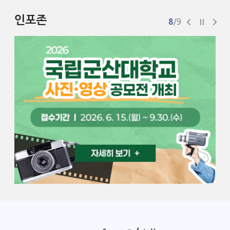
인포존
8
/9
이
멈
다
전
춤
음