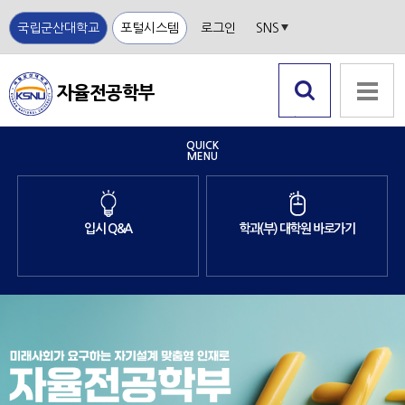
국립군산대학교
포털시스템
로그인
SNS
자율전공학부
국립
검색 열
전체메뉴
기
군산
QUICK
MENU
대학
교
입시 Q&A
학과(부) 대학원 바로가기