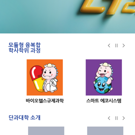
1
2
3
4
5
멈
춤
모듈형 융복합
학사학위 과정
이
멈
다
전
춤
음
바이오헬스규제과학
스마트 에코시스템
단과대학 소개
이
멈
다
전
춤
음