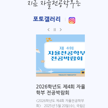
지금 자율전공학부는
포토갤러리
이
멈
다
전
춤
음
로 탐
2026학년도 제4회 자율전공
[2
수경
학부 전공박람회
색 
설
가 특
<2026학년도 제4회 자율전공학부 전공박람
<20
회> 2025년 5월 20일(수), 국립군산대학