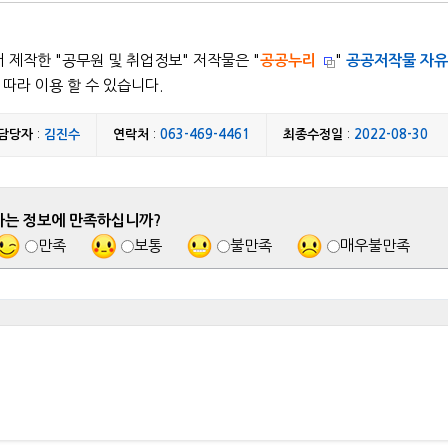
 제작한 "
공무원 및 취업정보
" 저작물은 "
공공누리
"
공공저작물 자유
따라 이용 할 수 있습니다.
담당자
:
김진수
연락처
:
063-469-4461
최종수정일
:
2022-08-30
하는 정보에 만족하십니까?
만족
보통
불만족
매우불만족