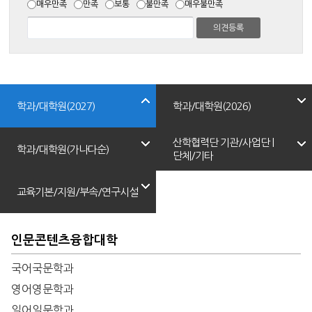
매우만족
만족
보통
불만족
매우불만족
학과/대학원(2027)
학과/대학원(2026)
산학협력단 기관/사업단 |
학과/대학원(가나다순)
단체/기타
교육기본/지원/부속/연구시설
인문콘텐츠융합대학
국어국문학과
영어영문학과
일어일문학과