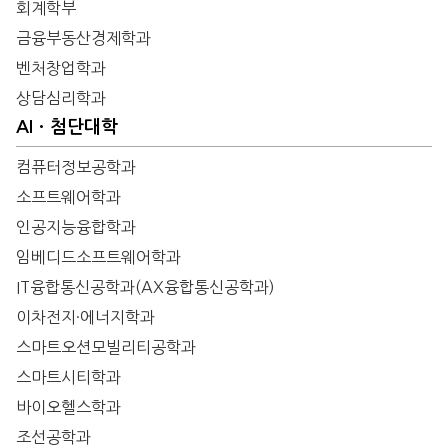
회계학부
금융부동산경제학과
벤처창업학과
상담심리학과
AIㆍ첨단대학
컴퓨터정보공학과
소프트웨어학과
인공지능융합학과
임베디드소프트웨어학과
IT융합통신공학과(AX융합통신공학과)
이차전지·에너지학과
스마트오션모빌리티공학과
스마트시티학과
바이오헬스학과
조선공학과