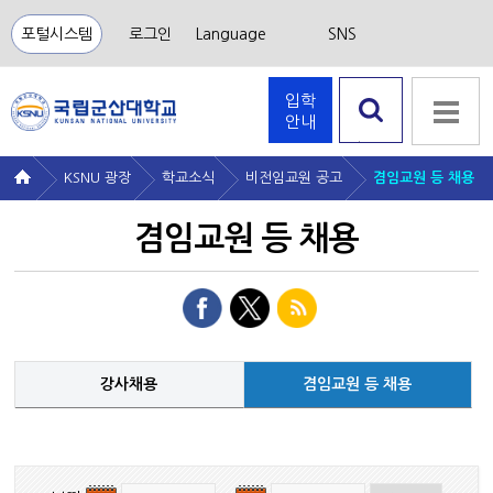
포털시스템
로그인
Language
SNS
입학
안내
검색 열
기
KSNU 광장
학교소식
비전임교원 공고
겸임교원 등 채용
겸임교원 등 채용
강사채용
겸임교원 등 채용