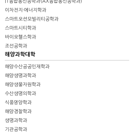
IT융합통신공학과(AX융합통신공학과)
이차전지·에너지학과
스마트오션모빌리티공학과
스마트시티학과
바이오헬스학과
조선공학과
해양과학대학
해양수산공공인재학과
해양생명과학과
해양생물자원학과
수산생명의학과
식품영양학과
해양경찰학과
생명과학과
기관공학과