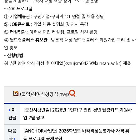
장을 제공하고 구직자 대상 역량 강화 프로그램 운영
-
주요 프로그램
①
기업채용관
: 구인기업-구직자 1:1 면접 및 채용 상담
②
JOB
콘서트
: 기업 채용 설명회 및 연사 특강
③
컨설팅관
: 이력서·면접 컨설팅, 프로필 사진 촬영
④
월드잡플러스 홍보관
: 방문객 대상 월드잡플러스 회원가입 독려 및 사
업 홍보
-
신청방법
첨부된 참여 양식 작성 후 이메일(ksnujsm0425@kunsan.ac.kr) 제출
(붙임)참여신청양식.hwp
이
[군산시청년뜰] 2026년 1인가구 전입 청년 웰컴키트 지원사
전글
업 7월 공고
다음
[ANCHOR사업단] 2026학년도 배터리성능평가사 자격 취
글
득 프로그램 공개모집