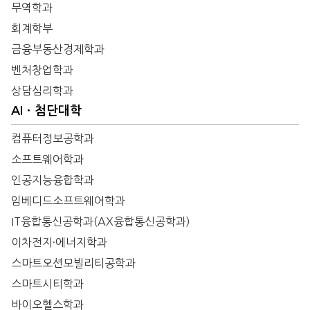
무역학과
회계학부
금융부동산경제학과
벤처창업학과
상담심리학과
AIㆍ첨단대학
컴퓨터정보공학과
소프트웨어학과
인공지능융합학과
임베디드소프트웨어학과
IT융합통신공학과(AX융합통신공학과)
이차전지·에너지학과
스마트오션모빌리티공학과
스마트시티학과
바이오헬스학과