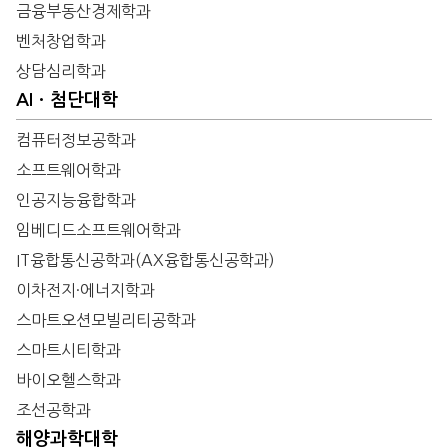
금융부동산경제학과
벤처창업학과
상담심리학과
AIㆍ첨단대학
컴퓨터정보공학과
소프트웨어학과
인공지능융합학과
임베디드소프트웨어학과
IT융합통신공학과(AX융합통신공학과)
이차전지·에너지학과
스마트오션모빌리티공학과
스마트시티학과
바이오헬스학과
조선공학과
해양과학대학