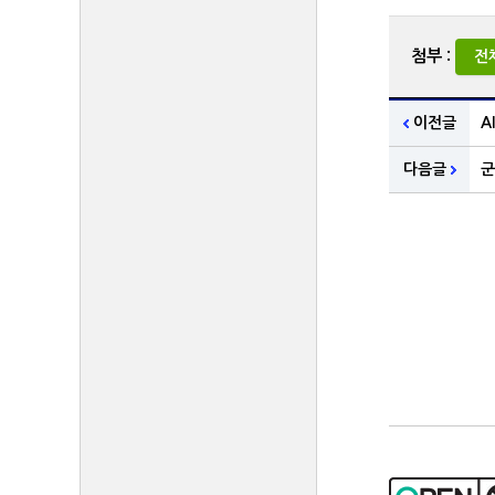
첨부 :
전
이전글
A
다음글
군