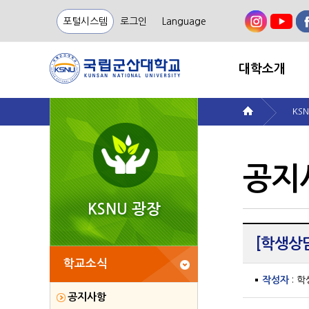
포털시스템
로그인
Language
대학소개
KS
공지
KSNU 광장
[학생상
학교소식
작성자
: 
공지사항