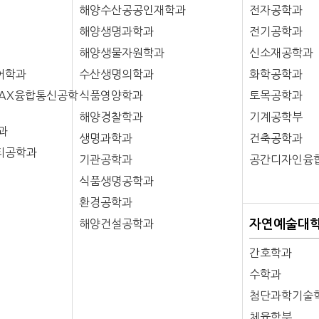
해양수산공공인재학과
전자공학과
해양생명과학과
전기공학과
해양생물자원학과
신소재공학과
어학과
수산생명의학과
화학공학과
(AX융합통신공학
식품영양학과
토목공학과
해양경찰학과
기계공학부
과
생명과학과
건축공학과
티공학과
기관공학과
공간디자인융
식품생명공학과
환경공학과
해양건설공학과
자연예술대
간호학과
수학과
첨단과학기술
체육학부