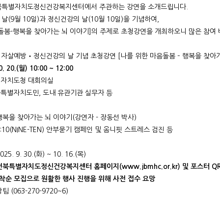
북특별자치도정신건강복지센터에서 주관하는 강연을 소개드립니다.
날(9월 10일)과 정신건강의 날(10월 10일)을 기념하여,
돌봄-행복을 찾아가는 뇌 이야기]의 주제로 초청강연을 개최하오니 많은 참여 
025 자살예방‧정신건강의 날 기념 초청강연 [나를 위한 마음돌봄 – 행복을 찾아
0. 20.(월) 10:00 ~ 12:00
특별자치도청 대회의실
북특별자치도민, 도내 유관기관 실무자 등
행복을 찾아가는 뇌 이야기(강연자 - 장동선 박사)
:10(NINE-TEN) 안부묻기 캠페인 및 옴니핏 스트레스 검진 등
. 9. 30.(화) ~ 10. 16.(목)
전북특별자치도정신건강복지센터 홈페이지(www.jbmhc.or.kr) 및 포스터 Q
 선착순 모집으로 원활한 행사 진행을 위해 사전 접수 요망
팀 (063-270-9720~6)