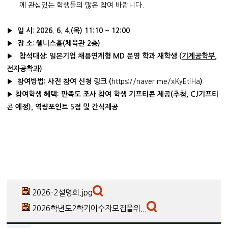
에 관심있는 학생들의 많은 참여 바랍니다.
▶
일 시
:
2026. 6. 4.(
목
) 11:10 ~ 12:00
▶
장 소
:
웰니스홀
(
체육관
2
층
)
▶
참석대상
:
일본기업 채용연계형
MD
운영 학과 재학생
(
기계공학부
,
전자공학과
)
▶
참여방법
:
사전 참여 신청 링크 (
https://naver.me/xKyEtlHa
)
▶
참여학생 혜택:
만족도 조사 참여 학생 기프티콘 제공
(
추첨
, CJ
기프티
콘 예정
), 역량포인트 5
점 및 간식제공
2026-2설명회.jpg
2026학년도2학기이수자모집을위...