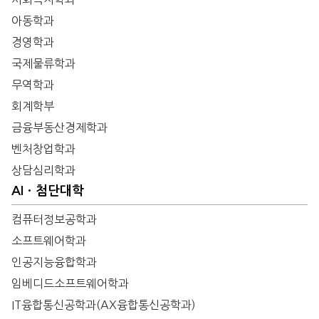
아동학과
경영학과
국제물류학과
무역학과
회계학부
금융부동산경제학과
벤처창업학과
상담심리학과
AIㆍ첨단대학
컴퓨터정보공학과
소프트웨어학과
인공지능융합학과
임베디드소프트웨어학과
IT융합통신공학과(AX융합통신공학과)