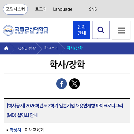
포털시스템
로그인
Language
SNS
입학
안내
검색 열
기
KSNU 광장
학교소식
학사/장학
학사/장학
[학사공지] 2026학년도 2학기 일본기업 채용연계형 마이크로디그리
(MD) 설명회 안내
작성자
: 미래교육과