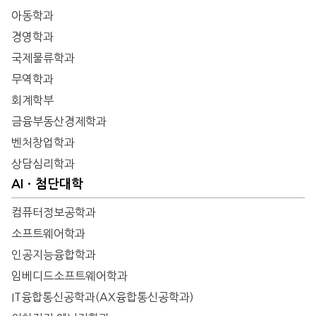
아동학과
경영학과
국제물류학과
무역학과
회계학부
금융부동산경제학과
벤처창업학과
상담심리학과
AIㆍ첨단대학
컴퓨터정보공학과
소프트웨어학과
인공지능융합학과
임베디드소프트웨어학과
IT융합통신공학과(AX융합통신공학과)