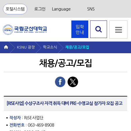
포털시스템
로그인
Language
SNS
입학
안내
검색 열
기
KSNU 광장
학교소식
채용/공고/모집
채용/공고/모집
[RISE사업] 수상구조사 자격 취득 대비 PRE-수영교실 참가자 모집 공고
작성자
: RISE사업단
전화번호
: 063-469-8908