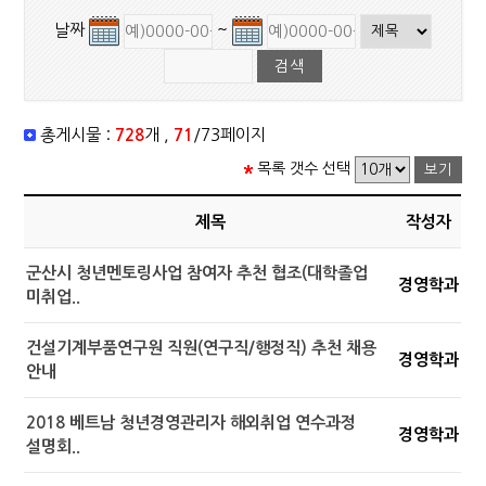
날짜
~
총게시물 :
728
개 ,
71
/73페이지
목록 갯수 선택
제목
작성자
군산시 청년멘토링사업 참여자 추천 협조(대학졸업
경영학과
미취업..
건설기계부품연구원 직원(연구직/행정직) 추천 채용
경영학과
안내
2018 베트남 청년경영관리자 해외취업 연수과정
경영학과
설명회..