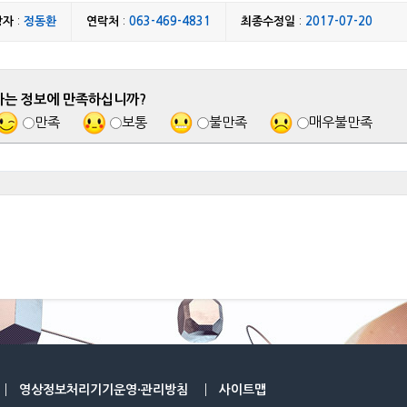
당자
:
정동환
연락처
:
063-469-4831
최종수정일
:
2017-07-20
하는 정보에 만족하십니까?
만족
보통
불만족
매우불만족
영상정보처리기기운영·관리방침
사이트맵