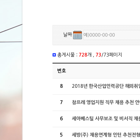
날짜
총게시물 :
728
개 ,
73
/73페이지
번호
8
2018년 한국산업인력공단 해외취업 Ear
7
참프레 영업지원 직무 채용 추천 
6
세아베스틸 사무보조 및 비서직 채
5
세방(주) 채용연계형 인턴 추천전형