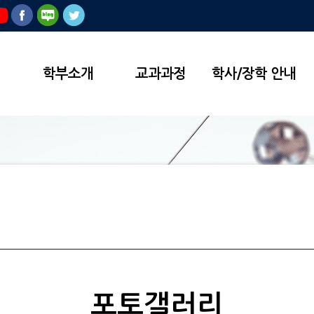
학부소개
교과과정
학사/장학 안내
포토갤러리