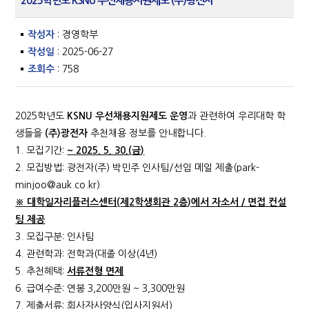
2025학년도 KSNU 우선채용지원제도 (주)광전자
작성자
: 경영학부
작성일
: 2025-06-27
조회수
: 758
2025학년도
KSNU
우선채용지원제도 운영
과 관련하여 우리대학 학
생들을
(
주
)
광전자
추천채용 정보를 안내합니다.
1. 모집기간:
~ 2025. 5. 30.(
금
)
2. 모집방법: 광전자(주) 박민주 인사팀/선임 메일 제출(park-
minjoo@auk.co.kr)
※
대학일자리플러스센터
(
제
2
학생회관
2
층
)
에서 자소서
/
면접 컨설
팅 제공
3. 모집구분: 인사팀
4. 관련학과: 전학과(대졸 이상(4년)
5. 추천혜택:
서류전형 면제
6. 급여수준: 연봉 3,200만원 ~ 3,300만원
7. 제출서류: 회사자사양식(입사지원서)