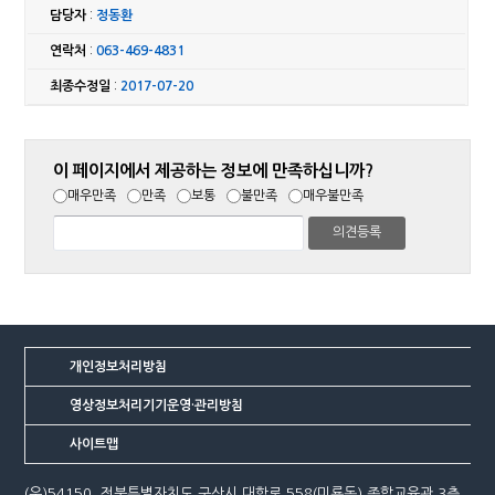
담당자
:
정동환
연락처
:
063-469-4831
최종수정일
:
2017-07-20
이 페이지에서 제공하는 정보에 만족하십니까?
매우만족
만족
보통
불만족
매우불만족
개인정보처리방침
영상정보처리기기운영·관리방침
사이트맵
(우)54150, 전북특별자치도 군산시 대학로 558(미룡동) 종합교육관 3층