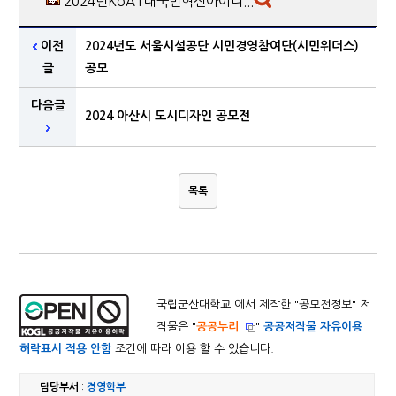
2024년KoAT대국민혁신아이디...
이전
2024년도 서울시설공단 시민경영참여단(시민위더스)
글
공모
다음글
2024 아산시 도시디자인 공모전
목록
국립군산대학교 에서 제작한 "
공모전정보
" 저
작물은 "
공공누리
"
공공저작물 자유이용
허락표시 적용 안함
조건에 따라 이용 할 수 있습니다.
담당부서
:
경영학부