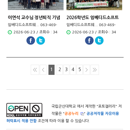
이연석 교수님 정년퇴직 기념
2026학년도 임베디드소프트
식
웨어학과 가르침과 배움의 동
임베디드소프트웨... 063-469-
임베디드소프트웨... 063-469-
행 프로그램
4701
4701
2026-06-23 / 조회수 : 34
2026-06-23 / 조회수 : 34
1
2
3
4
5
국립군산대학교 에서 제작한 "
포토갤러리
" 저
작물은 "
공공누리
"
공공저작물 자유이용
허락표시 적용 안함
조건에 따라 이용 할 수 있습니다.