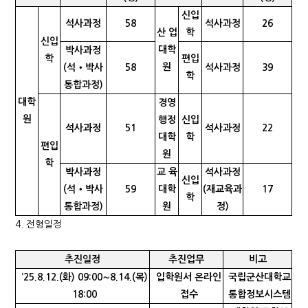
신입
석사과정
58
석사과정
26
산 업
학
신입
대학
박사과정
학
편입
원
(석‧박사
58
석사과정
39
학
통합과정)
대학
경영
원
행정
신입
석사과정
51
석사과정
22
대학
학
편입
원
학
박사과정
교 육
석사과정
신입
(석‧박사
59
대학
(재교육과
17
학
통합과정)
원
정)
4. 전형일정
추진일정
추진업무
비
고
‘25.
8.
12.(
화
) 09:00
∼
8.
14.(
목
)
입학원서 온라인
국립군산대학교
18:00
접수
통합정보시스템