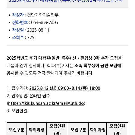
2025학년도 후기 대학원(일반,특수) 신 편입생 3차 추가 모집 안내
작성자
: 첨단과학기술학부
전화번호
: 063-469-7495
작성일
: 2025-08-11
조회수
: 325
2025
학년도 후기 대학원
(
일반
,
특수
)
신
‧
편입생
3
차 추가 모집
을
다음과 같이
실시
하니, 학과(부)에서는
소속 학부생이 금번 모집에
응시
할 수 있도록
적극 안내
하여 주시기 바랍니다.
1. 접수기간:
2025.
8.
12.(
화
) 09:00
~
8.
14.(
목
) 18:00
2. 접수방법:
온라인 접수
(
https://tkis.kunsan.ac.kr/emailAuth.do
)
3. 모집인원
모집인원
모집인원
모집구분
학위과정
모집구분
학위과정
(
명
)
(
명
)