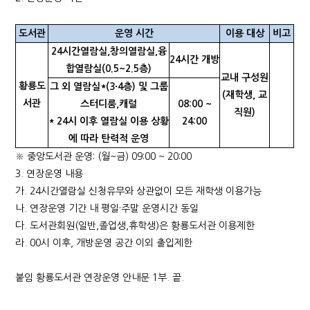
도서관
운영 시간
이용 대상
비고
24
시간열람실
,
창의열람실
,
융
24
시간 개방
합열람실
(0.5~2.5
층
)
교내 구성원
황룡도
그 외 열람실*(3·4층) 및 그룹
(재학생, 교
서관
스터디룸,캐럴
08:00 ~
직원)
* 24시 이후 열람실 이용 상황
24:00
에 따라 탄력적 운영
※ 중앙도서관 운영: (월~금) 09:00 ~ 20:00
3. 연장운영 내용
가. 24시간열람실 신청유무와 상관없이 모든 재학생 이용가능
나. 연장운영 기간 내 평일·주말 운영시간 동일
다. 도서관회원(일반,졸업생,휴학생)은 황룡도서관 이용제한
라. 00시 이후, 개방운영 공간 이외 출입제한
붙임 황룡도서관 연장운영 안내문 1부. 끝.