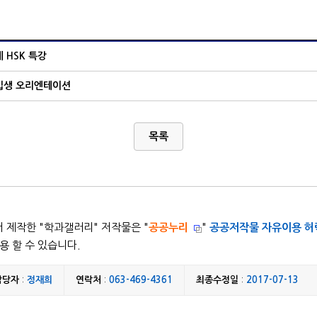
계 HSK 특강
신입생 오리엔테이션
목록
 제작한 "
학과갤러리
" 저작물은 "
공공누리
"
공공저작물 자유이용 허
용 할 수 있습니다.
담당자
:
정재희
연락처
:
063-469-4361
최종수정일
:
2017-07-13