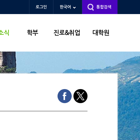
로그인
한국어
통합검색
소식
학부
진로&취업
대학원