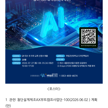
<포스터>
1. 관련: 첨단설계제조AX부트캠프사업단-100(2026.06.02.) 계획
(안)