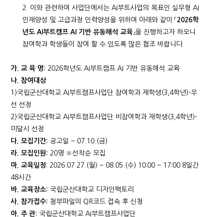
2. 이와 관련하여 사업단에서는 AI부트사업의 목표인 실무형 AI
인재양성 및 고급과정 인력양성을 위하여 아래와 같이 「
2026
학
년도
AI
부트캠프
AI
기반 유동해석 교육
」을 진행하고자 하오니
참여학과 학생들이 참여 할 수 있도록 많은 협조 바랍니다.
가
.
교 육 명
:
2026학년도 AI부트캠프 AI 기반 유동해석 교육
나
.
참여대상
1)국립군산대학교 AI부트캠프사업단 참여학과 재학생(3,4학년)-우
선 선정
2)국립군산대학교 AI부트캠프사업단 비참여학과 재학생(3,4학년)-
미달시 선정
다
.
모집기간
:
공고일 ~ 07.10.(금)
라
.
모집인원
:
20명 ※선착순 모집
마
.
교육일정
: 2026.07.27.(월) ~ 08.05.(수) 10:00 ~ 17:00 8일간
48시간
바
.
교육장소
:
국립군산대학교 디자인팩토리
사
.
참가접수
:
첨부파일의 QR코드 접속 후 신청
아
.
주 관
:
국립군산대학교 AI부트캠프사업단