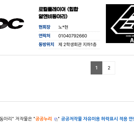
로컬플레이어 (힙합
알앤비동아리)
현회장
노*현
연락처
01040792660
동방위치
제 2학생회관 지하1층
1
2
 동아리
" 저작물은 "
공공누리
"
공공저작물 자유이용 허락표시 적용 안