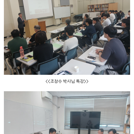
<<조창수 박사님 특강>>