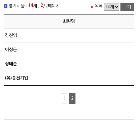
14
2
총게시물 :
개 ,
/2페이지
목록
회원명
김진영
이상문
정태순
(유)풍천기업
1
2