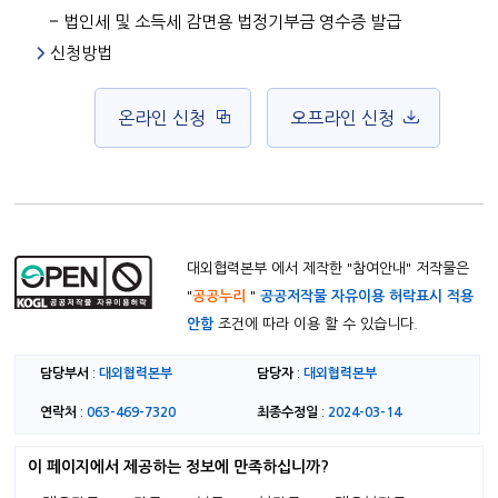
법인세 및 소득세 감면용 법정기부금 영수증 발급
신청방법
온라인 신청
오프라인 신청
대외협력본부 에서 제작한 "
참여안내
" 저작물은
"
공공누리
"
공공저작물 자유이용 허락표시 적용
안함
조건에 따라 이용 할 수 있습니다.
담당부서
대외협력본부
담당자
대외협력본부
:
:
연락처
063-469-7320
최종수정일
2024-03-14
:
:
이 페이지에서 제공하는 정보에 만족하십니까?