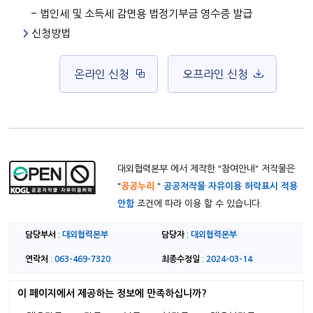
법인세 및 소득세 감면용 법정기부금 영수증 발급
신청방법
온라인 신청
오프라인 신청
대외협력본부 에서 제작한 "
참여안내
" 저작물은
"
공공누리
"
공공저작물 자유이용 허락표시 적용
안함
조건에 따라 이용 할 수 있습니다.
담당부서
대외협력본부
담당자
대외협력본부
:
:
연락처
063-469-7320
최종수정일
2024-03-14
:
:
이 페이지에서 제공하는 정보에 만족하십니까?