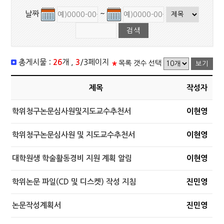
날짜
~
총게시물 :
26
개 ,
3
/3페이지
목록 갯수 선택
제목
작성자
학위청구논문심사원및지도교수추천서
이현영
학위청구논문심사원 및 지도교수추천서
이현영
대학원생 학술활동경비 지원 계획 알림
이현영
학위논문 파일(CD 및 디스켓) 작성 지침
진민영
논문작성계획서
진민영