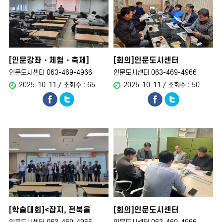
[인문강좌・체험・축제]
[회의]인문도시센터
인문도시센터, ..
운영위원회
인문도시센터 063-469-4966
인문도시센터 063-469-4966
2025-10-11 / 조회수 : 65
2025-10-11 / 조회수 : 50
[학술대회]<잡지, 전북을
[회의]인문도시센터
말하..
운영위원회