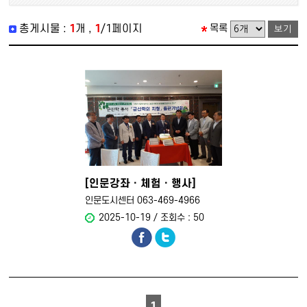
총게시물 :
1
개 ,
1
/1페이지
목록
[인문강좌ㆍ체험ㆍ행사]
인문도시센터 군산학 총서
인문도시센터 063-469-4966
“군산학의 지형” 출판기념..
2025-10-19 / 조회수 : 50
1