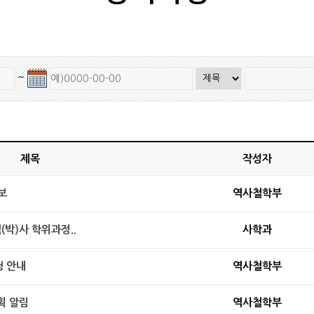
~
제목
작성자
보
역사철학부
(박)사 학위과정..
사학과
청 안내
역사철학부
획 알림
역사철학부