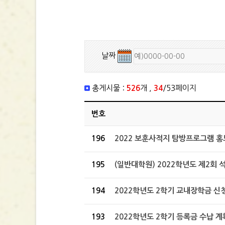
날짜
총게시물 :
526
개 ,
34
/53페이지
번호
196
2022 보훈사적지 탐방프로그램 홍
195
(일반대학원) 2022학년도 제2회 석
194
2022학년도 2학기 교내장학금 신
193
2022학년도 2학기 등록금 수납 계