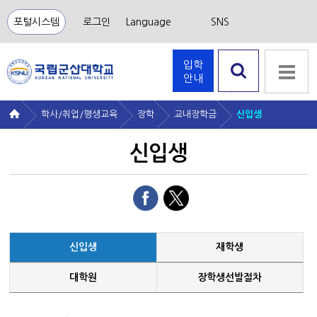
포털시스템
로그인
Language
SNS
입학
안내
검색 열
기
학사/취업/평생교육
장학
교내장학금
신입생
신입생
신입생
재학생
대학원
장학생선발절차