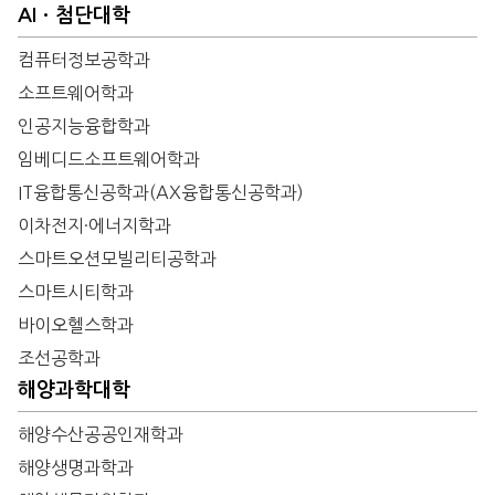
AIㆍ첨단대학
컴퓨터정보공학과
소프트웨어학과
인공지능융합학과
임베디드소프트웨어학과
IT융합통신공학과(AX융합통신공학과)
이차전지·에너지학과
스마트오션모빌리티공학과
스마트시티학과
바이오헬스학과
조선공학과
해양과학대학
해양수산공공인재학과
해양생명과학과