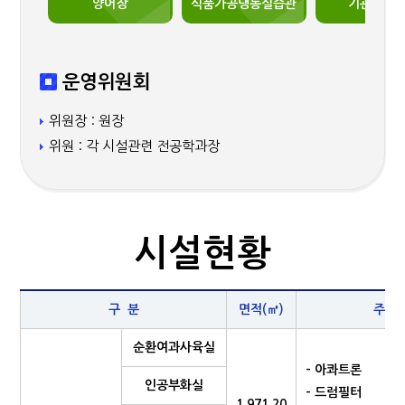
양어장
식품가공냉동실습관
기관실습
운영위원회
위원장 : 원장
위원 : 각 시설관련 전공학과장
시설현황
구 분
면적(㎥)
주요
순환여과사육실
- 아콰트론
인공부화실
- 드럼필터
1,971.20