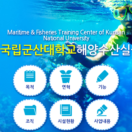
Maritime & Fisheries Training Center of Kunsan
National University
국립군산대학교
해양수산실
목적
연혁
기능
조직
시설현황
사업내용