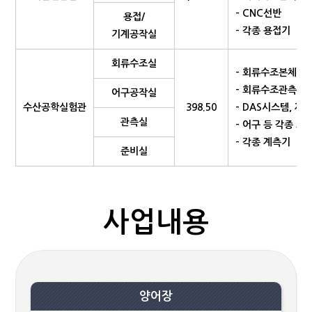
- CNC선반
용접/
- 각종 용접기
기계공작실
회류수조실
- 회류수조본체 및
- 회류수조관측장
어구공작실
수산공학실험관
398.50
- DAS시스템, 제
관측실
- 어구 등 각종 모
- 각종 계측기
준비실
사업내용
양어장