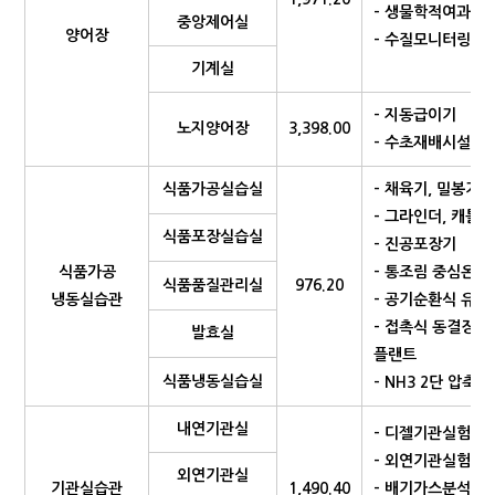
- 생물학적여과시
중앙제어실
양어장
- 수질모니터링시
기계실
- 지동급이기
노지양어장
3,398.00
- 수초재배시설
식품가공실습실
- 채육기, 밀봉기,
- 그라인더, 캐틀
식품포장실습실
- 진공포장기
식품가공
- 통조림 중심온
식품품질관리실
976.20
냉동실습관
- 공기순환식 유
- 접촉식 동결장치
발효실
플랜트
식품냉동실습실
- NH3 2단 압축
내연기관실
- 디젤기관실험장
- 외연기관실험장
외연기관실
기관실습관
1,490.40
- 배기가스분석기