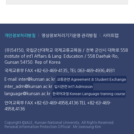
개인정보처리방침
영상정보처리기기운영·관리방침
사이트맵
(우)54150, 국립군산대학교 국제교류교육원 / 전북 군산시 대학로 558
Institute of int’l Affairs & Lang. Education / 558 Daehak-Ro,
Gunsan 54150. Rep of Korea
국제교류부 FAX +82-63-469-4135, TEL 063-469-4936,4931
E-mail: inter@kunsan.ac.kr
교류관련 Agreement & Student Exchange
inter_adm@kunsan.ac.kr
입시관련 Int'l Admisison
language@kunsan.ac.kr
한국어과정 Korean Language training course
언어교육부 FAX +82-63-469-4958,4136 TEL +82-63-469-
4958,4136
Copyright ©IALE, Kunsan National University, All Rights Reserved.
Personal Information Protection Official : Mr Joonsung Kim