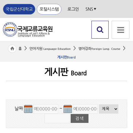
국립군산대학교
포털시스템
로그인
SNS
국제교류교육원
Institute of int‘l Affairs &
Language Education
국립
검색 열
전체메뉴
군산
기
>
>
>
홈
언어지원
영어강좌
Language Education
Foreign Lang. Course
대학
교
게시판
Board
게시판
Board
날짜
~