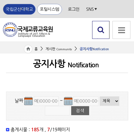
국립군산대학교
포털시스템
로그인
SNS
국제교류교육원
Institute of int‘l Affairs &
Language Education
국립
검색 열
전체메뉴
군산
기
>
>
홈
게시판
공지사항
Community
Notification
대학
교
공지사항
Notification
날짜
~
총게시물 :
185
개 ,
7
/19페이지