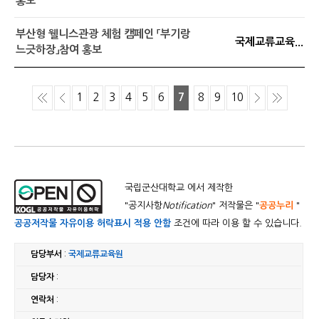
홍보
부산형 웰니스관광 체험 캠페인 「부기랑
국제교류교육...
느긋하장」참여 홍보
1
2
3
4
5
6
7
8
9
10
국립군산대학교 에서 제작한
"
공지사항
Notification
" 저작물은 "
공공누리
"
공공저작물 자유이용 허락표시 적용 안함
조건에 따라 이용 할 수 있습니다.
담당부서
:
국제교류교육원
담당자
:
연락처
: