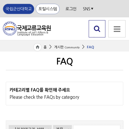
국립군산대학교
포털시스템
로그인
SNS
국제교류교육원
Institute of int‘l Affairs &
Language Education
국립
검색 열
전체메뉴
군산
기
>
>
홈
게시판
FAQ
Community
대학
교
FAQ
카테고리별 FAQ를 확인해 주세요
Please check the FAQs by category