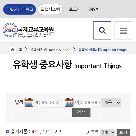
국립군산대학교
포털시스템
로그인
SNS
국제교류교육원
Institute of int‘l Affairs &
Language Education
국립
검색 열
전체메뉴
군산
기
>
>
홈
유학생지원
유학생 중요사항
Student Support
Important Things
대학
교
유학생 중요사항
Important Things
날짜
~
총게시물 :
4
개 ,
1
/1페이지
목록