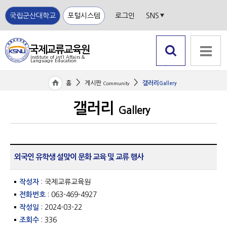
국립군산대학교
포털시스템
로그인
SNS
국제교류교육원
Institute of int‘l Affairs &
Language Education
국립
검색 열
전체메뉴
군산
기
>
>
홈
게시판
갤러리
Community
Gallery
대학
교
갤러리
Gallery
외국인 유학생 설맞이 문화 교육 및 교류 행사
작성자
: 국제교류교육원
전화번호
: 063-469-4927
작성일
: 2024-03-22
조회수
: 336