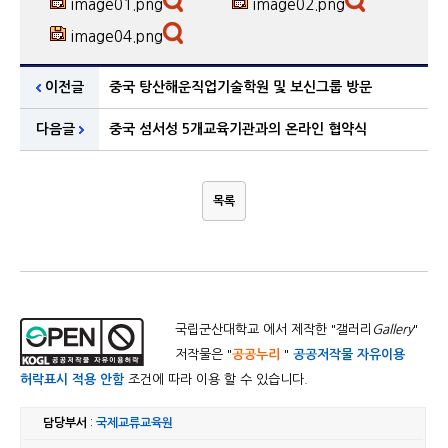
image01.png
image02.png
image04.png
이전글
중국 탕산해운직업기술학원 및 보신그룹 방문
다음글
중국 섬서성 5개교육기관과의 온라인 협약식
목록
국립군산대학교 에서 제작한 "
갤러리
Gallery
"
저작물은 "
공공누리
"
공공저작물 자유이용
허락표시 적용 안함
조건에 따라 이용 할 수 있습니다.
담당부서
:
국제교류교육원