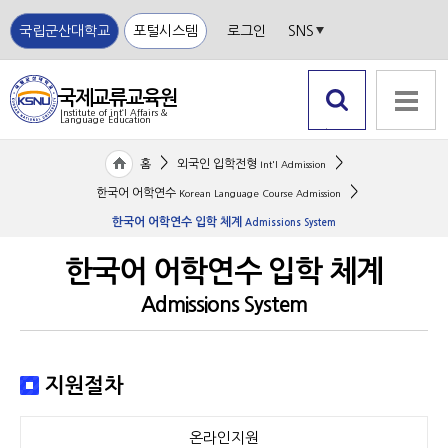
국립군산대학교
포털시스템
로그인
SNS
국제교류교육원
Institute of int‘l Affairs &
Language Education
국립
검색 열
전체메뉴
군산
기
>
>
홈
외국인 입학전형
Int'l Admission
대학
교
>
한국어 어학연수
Korean Language Course Admission
한국어 어학연수 입학 체계
Admissions System
한국어 어학연수 입학 체계
Admissions System
지원절차
온라인지원