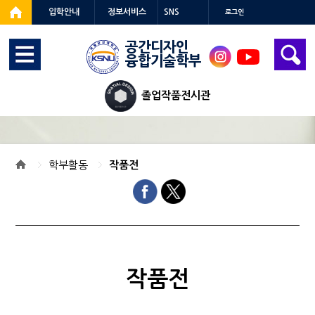
입학안내
정보서비스
SNS
로그인
공간디자인
융합기술학부
인스
유튜
타
브
졸업작품전시관
학부활동
작품전
작품전