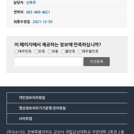
담당자
:
신옥주
연락처
:
063-469-4621
최종수정일
:
2021-12-30
이 페이지에서 제공하는 정보에 만족하십니까?
매우만족
만족
보통
불만족
매우불만족
개인정보처리방침
영상정보처리기기운영·관리방침
사이트맵
(우)54150, 전북특별자치도 군산시 국립군산대학교 자연대학 3호관 2층