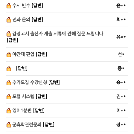
수시 반수
[답변]
윤**
전과 문의
[답변]
최**
검정고시 출신자 제출 서류에 관해 질문 드립니다
유**
[답변]
야간대 편입
[답변]
선*
..
[답변]
종*
추가모집 수강신청
[답변]
송**
포털 시스템
[답변]
권**
영어1분반
[답변]
이**
군휴학관련문의
[답변]
정**