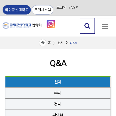
로그인
SNS
국립군산대학교
포털시스템
검색 열
전체메뉴
기
>
>
홈
전체
Q&A
Q&A
전체
수시
정시
편입학