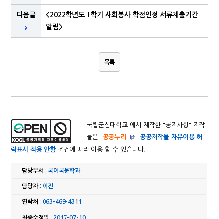
다음글
<2022학년도 1학기 사회봉사 학점인정 서류제출기간
알림>
목록
국립군산대학교 에서 제작한 "
공지사항
" 저작
물은 "
공공누리
"
공공저작물 자유이용 허
락표시 적용 안함
조건에 따라 이용 할 수 있습니다.
담당부서
:
국어국문학과
담당자
:
이진
연락처
:
063-469-4311
최종수정일
:
2017-07-10