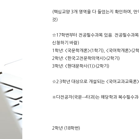
(핵심교양 3개 영역을 다 들었는지 확인하여, 
것)
☆17학번부터 전공필수과목 있음. 전공필수과목
신청하기 바람)
1학년: <국문학개론>(1학기), <국어학개론>(2학
2학년: <한국고전문학의역사>(2학기)
3학년: <현대문학사(1)>(2학기)
☆2·3학년 대상으로 개설되는 <국어교과교육론>
※다전공자(국문→타과)는 해당학과 복수필수과목
2학년 (18학번)