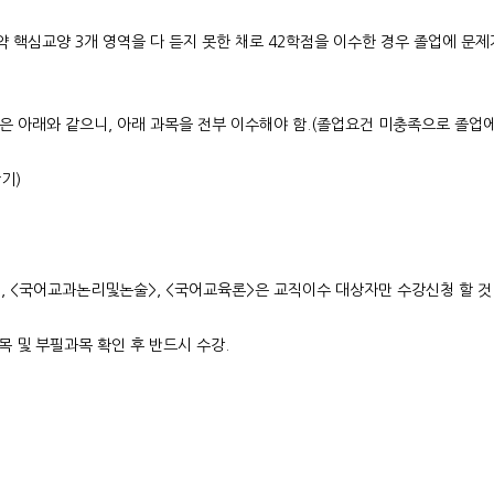
만약 핵심교양 3개 영역을 다 듣지 못한 채로 42학점을 이수한 경우 졸업에 문
은 아래와 같으니, 아래 과목을 전부 이수해야 함.(졸업요건 미충족으로 졸업
기)
, <국어교과논리및논술>, <국어교육론>은 교직이수 대상자만 수강신청 할 것
 및 부필과목 확인 후 반드시 수강.