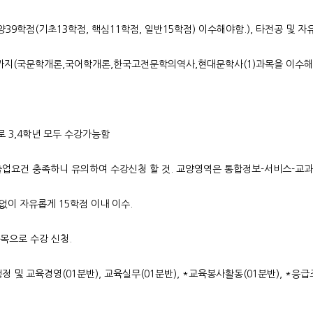
양39학점(기초13학점, 핵심11학점, 일반15학점) 이수해야함.), 타전공 및 자
전까지(국문학개론,국어학개론,한국고전문학의역사,현대문학사(1)과목을 이수해야
로 3,4학년 모두 수강가능함
 졸업요건 충족하니 유의하여 수강신청 할 것. 교양영역은 통합정보-서비스-교
없이 자유롭게 15학점 이내 이수.
목으로 수강 신청.
 및 교육경영(01분반), 교육실무(01분반), *교육봉사활동(01분반), *응급