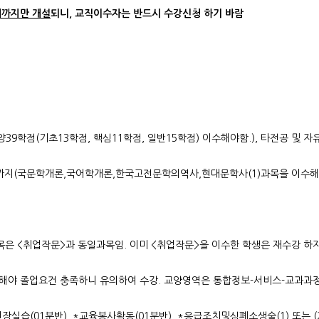
해까지만 개설
되니, 교직이수자는 반드시 수강신청 하기 바람
양39학점(기초13학점, 핵심11학점, 일반15학점) 이수해야함.), 타전공 및 자
까지(국문학개론,국어학개론,한국고전문학의역사,현대문학사(1)과목을 이수해야
목은 <취업작문>과 동일과목임. 이미 <취업작문>을 이수한 학생은 재수강 하
상 이수해야 졸업요건 충족하니 유의하여 수강. 교양영역은 통합정보-서비스-교과
실습(01분반), *교육봉사활동(01분반), *응급조치및심폐소생술(1) 또는 (