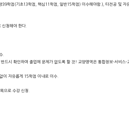
양39학점(기초13학점, 핵심11학점, 일반15학점) 이수해야함.), 타전공 및 자
로 신청해야 한다.
수.
지 반드시 확인하여 졸업에 문제가 없도록 할 것! 교양영역은 통합정보-서비스
계없이 자유롭게 15학점 이내로 이수.
목으로 수강 신청.