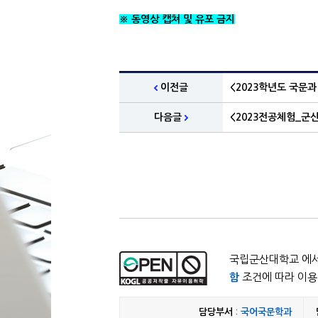
※ 동영상 캡쳐 및 유포 금지
이전글
<2023학년도 국문과
다음글
<2023전공체험_군
국립군산대학교 에서
함
조건에 따라 이용 
담당부서
:
국어국문학과