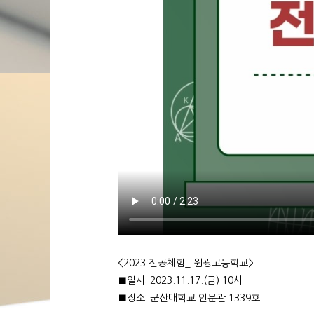
<2023 전공체험_ 원광고등학교>
■일시: 2023.11.17.(금) 10시
■장소: 군산대학교 인문관 1339호