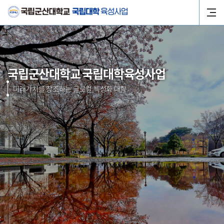
국립군산대학교 국립대학육성사업
미래가치를 창조하는 글로컬 특성화 대학