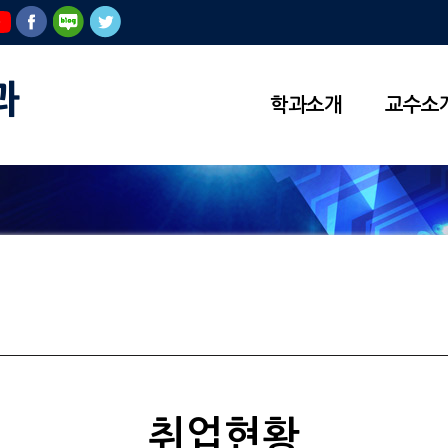
과
학과소개
교수소
취업현황