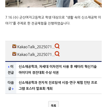
7.16.(수) 군산여자고등학교 학생 대상으로 "생활 속의 신소재공학 이
야기"를 주제로 한 전공체험을 진행하였습니다.
KakaoTalk_2025071...
KakaoTalk_2025071...
이
신소재공학과, 차세대 이차전지 사용 후 배터리 혁신기술
전글
아이디어 경진대회 수상 석권
다음
신소재공학과 전지적 진로탐색 시점-연구 체험 인턴 프로
글
그램 포스터 발표회 개최
목록