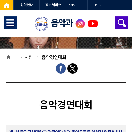
입학안내
정보서비스
SNS
로그인
음악과
게시판
음악경연대회
음악경연대회