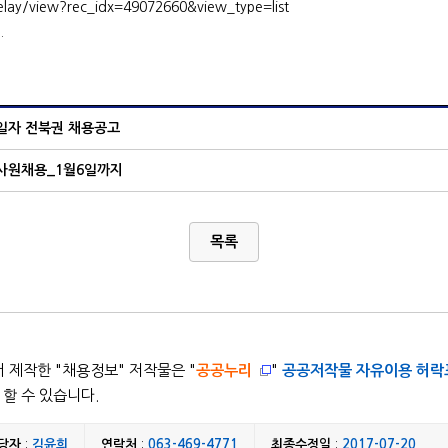
relay/view?rec_idx=49072660&view_type=list
.
21일자 전북권 채용공고
사원채용_1월6일까지
목록
 제작한 "
채용정보
" 저작물은 "
공공누리
"
공공저작물 자유이용 허락
할 수 있습니다.
당자
:
김윤희
연락처
:
063-469-4771
최종수정일
:
2017-07-20