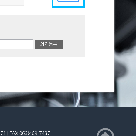
 | FAX.063)469-7437