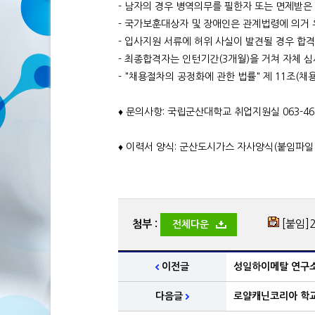
- 남자의 경우 병역의무를 필한자 또는 면제받은
- 국가보훈대상자 및 장애인은 관계법령에 의거
- 입사지원 서류에 허위 사실이 발견될 경우 합
- 최종합격자는 인턴기간(3개월)을 거쳐 자체 심
- "채용절차의 공정화에 관한 법률" 제 11조(채
♦ 문의사항: 국립군산대학교 취업지원실 063-469
♦ 이력서 양식: 군산도시가스 자사양식(붙임파일
첨부 :
[붙임]
전체다운
이전글
성일하이메탈 연구소 
다음글
로얄캐닌코리아 학교추