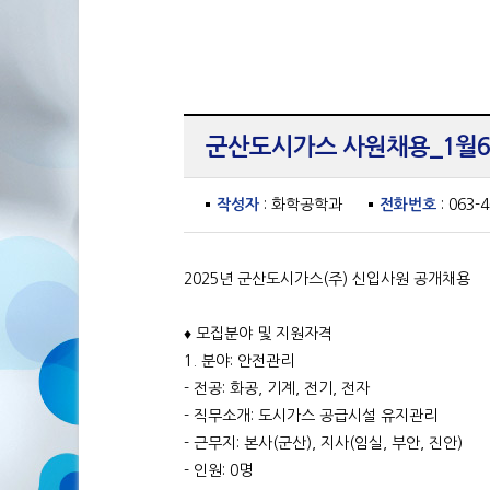
군산도시가스 사원채용_1월
작성자
: 화학공학과
전화번호
: 063-
2025년 군산도시가스(주) 신입사원 공개채용
♦ 모집분야 및 지원자격
1. 분야: 안전관리
- 전공: 화공, 기계, 전기, 전자
- 직무소개: 도시가스 공급시설 유지관리
- 근무지: 본사(군산), 지사(임실, 부안, 진안)
- 인원: 0명