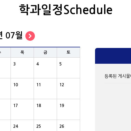
학과일정Schedule
년 07월
수
목
금
토
3
4
5
등록된 게시물
10
11
12
17
18
19
24
25
26