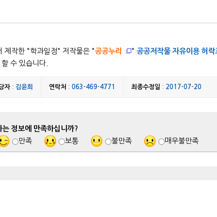
 제작한 "
학과일정
" 저작물은 "
공공누리
"
공공저작물 자유이용 허락
할 수 있습니다.
당자
:
김윤희
연락처
:
063-469-4771
최종수정일
:
2017-07-20
하는 정보에 만족하십니까?
만족
보통
불만족
매우불만족